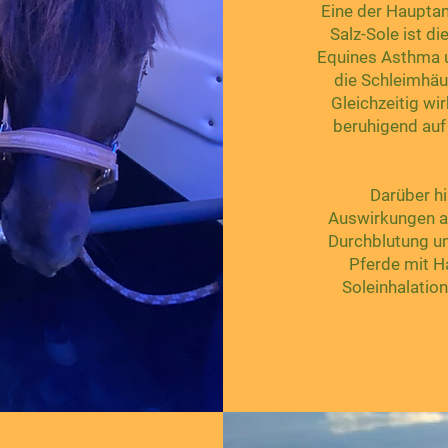
Eine der Haupta
Salz-Sole ist 
Equines Asthma un
die Schleimhäut
Gleichzeitig w
beruhigend au
Darüber hi
Auswirkungen au
Durchblutung un
Pferde mit 
Soleinhalation