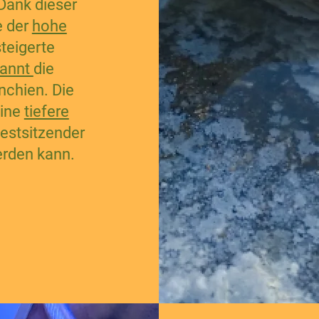
 Dank dieser
e der
hohe
steigerte
pannt
die
nchien. Die
eine
tiefere
estsitzender
rden kann.