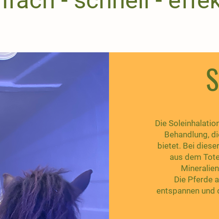
nfach - schnell - effek
S
Die Soleinhalatio
Behandlung, di
bietet. Bei diese
aus dem Toten
Mineralien
Die Pferde a
entspannen und 