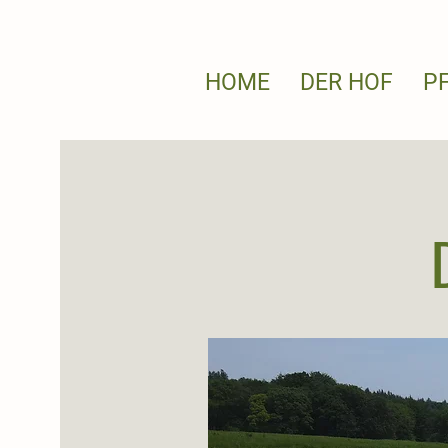
HOME
DER HOF
P