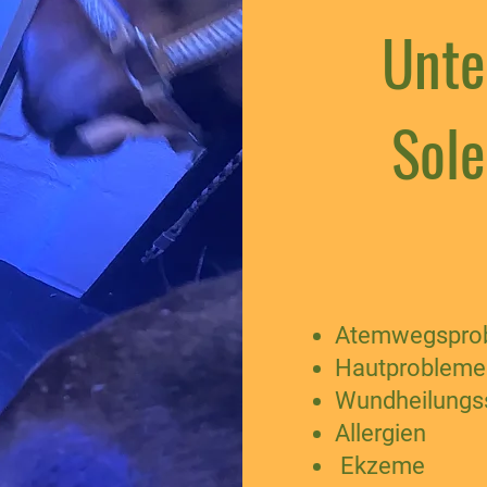
Unte
Sole
Atemwegsprob
Hautprobleme
Wundheilungs
Allergien
Ekzeme