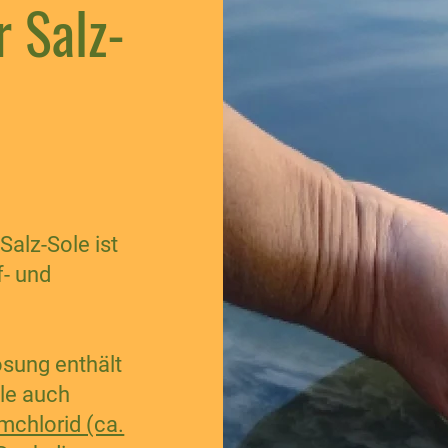
 Salz-
alz-Sole ist
f- und
ösung enthält
le auch
mchlorid (ca.